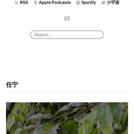
RSS
Apple Podcasts
Spotify
小宇宙
任宁