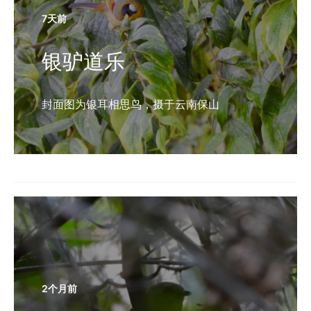
7天前
银驴道乐
封面图为银耳相思鸟，摄于云南保山
2个月前