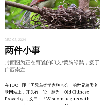
DEC 02, 2024
两件小事
封面图为正在育雏的印支/黄胸绿鹊，摄于
广西崇左
在 IOC，即「国际鸟类学家联合会」的
世界鸟类名
录网站
上，开头有一段，题为「Old Chinese
Proverb」，文曰：「Wisdom begins with