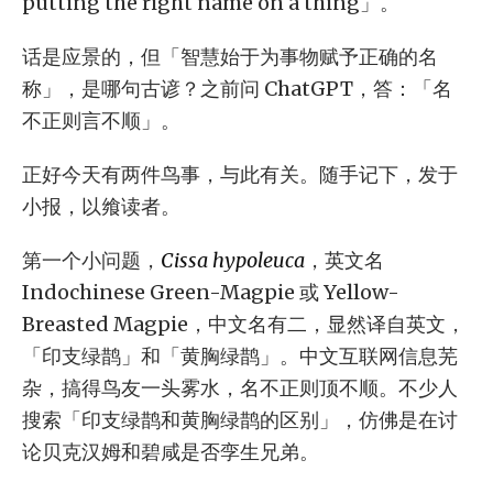
putting the right name on a thing」。
话是应景的，但「智慧始于为事物赋予正确的名
称」，是哪句古谚？之前问 ChatGPT，答：「名
不正则言不顺」。
正好今天有两件鸟事，与此有关。随手记下，发于
小报，以飨读者。
第一个小问题，
Cissa hypoleuca
，英文名
Indochinese Green-Magpie 或 Yellow-
Breasted Magpie，中文名有二，显然译自英文，
「印支绿鹊」和「黄胸绿鹊」。中文互联网信息芜
杂，搞得鸟友一头雾水，名不正则顶不顺。不少人
搜索「印支绿鹊和黄胸绿鹊的区别」，仿佛是在讨
论贝克汉姆和碧咸是否孪生兄弟。