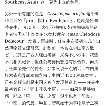
Southeast Asia）这一更为中立的称呼。
另外一个有趣的点是，
Cissa hypoleuca jini
这个亚
种最后的「jini」指 Jin Kwok Jung，也就是任国
荣先生。1930 年，这个亚种由印支/黄胸绿鹊的命
名者法国人让·泰奥多尔·德拉库尔（Jean Théodore
Delacour）发表，而彼时，任先生在英德法几个自
然博物馆交流研究。赴欧前，他曾在中国南方数
省，尤其是广西大瑶山考察，采得不少标本。我查
不到相关记录，但任公与德氏想必有所合作。而关
于任国荣先生的传奇，如果只说一点的话：在四川
旋木雀和弄岗穗鹛之前，中国近 1500 种鸟类里，
只有金额雀鹛是中国人独立发现并命名——任先生
最初管它叫「猺山花头小眉」——如果你足够敏
感，那么「猺」「瑶」之变，似乎也有「印支」、
「中南」的气息。毕竟，智慧始于为事物赋予正确