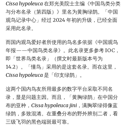
Cissa hypoleuca
在郑光美院士主编《中国鸟类分类
与分布名录（第四版）》里名为黄胸绿鹊。「中国
观鸟记录中心」经过 2024 年初的升级，已经全面
采用此名录。
而国内观鸟爱好者所使用的鸟名多依据《中国观鸟
年报——中国鸟类名录》。此名录更多参考 IOC，
即「世界鸟类名录」（撰文时最新版本号为
14.2）。「懂鸟」采用的是这套名录。而在这里，
Cissa hypoleuca
是「印支绿鹊」。
这两个国内鸟友所用最多的数字平台采取不同名
录，显是问题主因。而且，「黄胸绿鹊」在中国分
布的亚种，
Cissa hypoleuca jini
，满胸翠绿得像蓝
绿鹊，多致混淆。在重叠分布的野外辨别二者，看
三级飞羽的黑色端斑最可靠。