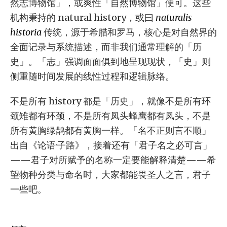
然志博物馆」，或爽性「自然博物馆」便可。这些
机构秉持的 natural history，或曰
naturalis
historia
传统，源于希腊和罗马，核心是对自然界的
全面记录与系统描述，而非我们通常理解的「历
史」。「志」强调面面俱到地呈现现状，「史」则
侧重随时间发展的线性过程和逻辑脉络。
不是所有 history 都是「历史」，就像不是所有环
颈雉都有环颈，不是所有凤头蜂鹰都有凤头，不是
所有黄胸绿鹊都有黄胸一样。「名不正则言不顺」
出自《论语·子路》，接着还有「君子名之必可言」
——君子对所赋予的名称一定要能解释清楚——希
望物种分类与命名时，大家都能畏圣人之言，君子
一些吧。