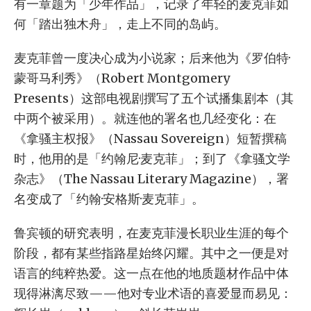
有一章题为「少年作品」，记录了年轻的麦克菲如
何「踏出独木舟」，走上不同的岛屿。
麦克菲曾一度决心成为小说家；后来他为《罗伯特·
蒙哥马利秀》（Robert Montgomery
Presents）这部电视剧撰写了五个试播集剧本（其
中两个被采用）。就连他的署名也几经变化：在
《拿骚主权报》（Nassau Sovereign）短暂撰稿
时，他用的是「约翰尼·麦克菲」；到了《拿骚文学
杂志》（The Nassau Literary Magazine），署
名变成了「约翰·安格斯·麦克菲」。
鲁宾顿的研究表明，在麦克菲漫长职业生涯的每个
阶段，都有某些指路星始终闪耀。其中之一便是对
语言的纯粹热爱。这一点在他的地质题材作品中体
现得淋漓尽致——他对专业术语的喜爱显而易见：