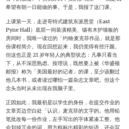
希望有朝一日能做的事。于是，我报了这门课。
上课第一天，走进哥特式建筑东派恩堂（East
Pyne Hall）底层一间装潢精美、镶有木护墙板的
房间时，我唯一读过的「约翰·麦克菲作品」就是那
份课程简介。现在回想起来，我仍觉得有些汗颜。
但这也正是 21 岁年轻人的典型状态：凡事只看当
下，从不深思熟虑。按理说，既然要上被《华盛顿
邮报》称为「美国最好的记者」的课，至少该翻过
他几本书，或者读过哪怕一篇杂志文章吧。但这个
念头当时从未出现在我脑子里。
正因如此，我最初是以学生的身份，在提交作业的
文章页边空白处「认识」麦克菲的文字的。他用铅
笔批改每一份作业，左手写出的字体紧凑工整。他
会划掉冗余的词，用方框标出精彩的短语，还会写