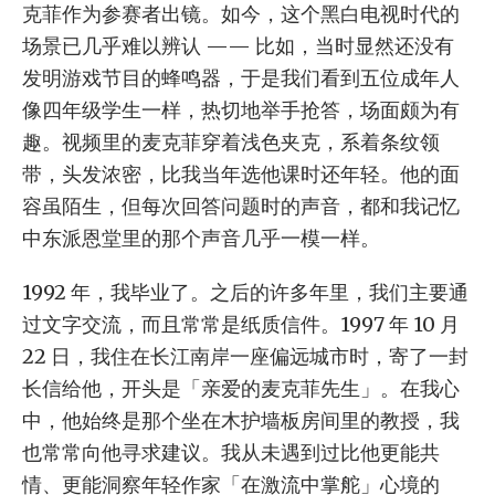
克菲作为参赛者出镜。如今，这个黑白电视时代的
场景已几乎难以辨认 —— 比如，当时显然还没有
发明游戏节目的蜂鸣器，于是我们看到五位成年人
像四年级学生一样，热切地举手抢答，场面颇为有
趣。视频里的麦克菲穿着浅色夹克，系着条纹领
带，头发浓密，比我当年选他课时还年轻。他的面
容虽陌生，但每次回答问题时的声音，都和我记忆
中东派恩堂里的那个声音几乎一模一样。
1992 年，我毕业了。之后的许多年里，我们主要通
过文字交流，而且常常是纸质信件。1997 年 10 月
22 日，我住在长江南岸一座偏远城市时，寄了一封
长信给他，开头是「亲爱的麦克菲先生」。在我心
中，他始终是那个坐在木护墙板房间里的教授，我
也常常向他寻求建议。我从未遇到过比他更能共
情、更能洞察年轻作家「在激流中掌舵」心境的