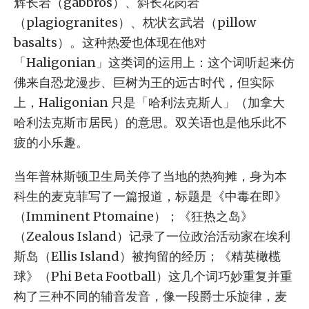
辉长岩（gabbros）、斜长花岗岩
（plagiogranites）、枕状玄武岩（pillow
basalts）。这种热爱也体现在他对
「Haligonian」这类词的运用上：这个词听起来仿
佛来自恐龙漫步、巨树为王的远古时代，但实际
上，Haligonian 只是「哈利法克斯人」（加拿大
哈利法克斯市居民）的意思。双关语也是他乐此不
疲的小乐趣。
当年普林斯顿卫生局关停了当地的热狗摊，身为本
科生的麦克菲写了一篇报道，标题是《中毒在即》
（Imminent Ptomaine）；《狂热之岛》
（Zealous Island）记录了一位政治活动家在埃利
斯岛（Ellis Island）被拘留的经历；《精英橄榄
球》（Phi Beta Football）这几个词巧妙重复并重
构了三种不同的辅音发音，像一段爵士乐旋律，麦