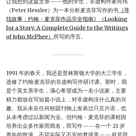
让我想到这篇文章——他的学生，非虚构作家何伟
（Peter Hessler）为一本分析麦克菲写作的书
《寻
找故事：约翰・麦克菲作品完全指南》（Looking
for a Story: A Complete Guide to the Writings
of John McPhee）
所写的序言。
1991 年的春天，我还是普林斯顿大学的大三学生，
选修了约翰·麦克菲的非虚构写作研讨课。那时，我
是个英文系学生，满心希望成为一名小说家，主要
精力都放在写短篇小说上，对非虚构没什么真的兴
趣。我从未在任何校园刊物上发表过只言片语，也
从未考虑过以新闻为业。但约翰・麦克菲的课程因
培养出众多作家而闻名，而写作——在一个 21 岁
青年的散漫、不切实际又不安的梦境里——就是我