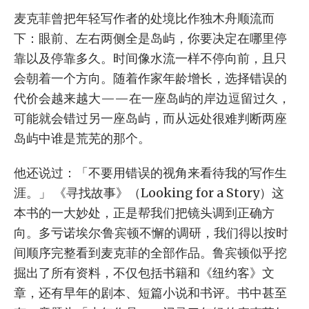
麦克菲曾把年轻写作者的处境比作独木舟顺流而
下：眼前、左右两侧全是岛屿，你要决定在哪里停
靠以及停靠多久。时间像水流一样不停向前，且只
会朝着一个方向。随着作家年龄增长，选择错误的
代价会越来越大——在一座岛屿的岸边逗留过久，
可能就会错过另一座岛屿，而从远处很难判断两座
岛屿中谁是荒芜的那个。
他还说过：「不要用错误的视角来看待我的写作生
涯。」 《寻找故事》（Looking for a Story）这
本书的一大妙处，正是帮我们把镜头调到正确方
向。多亏诺埃尔·鲁宾顿不懈的调研，我们得以按时
间顺序完整看到麦克菲的全部作品。鲁宾顿似乎挖
掘出了所有资料，不仅包括书籍和《纽约客》文
章，还有早年的剧本、短篇小说和书评。书中甚至