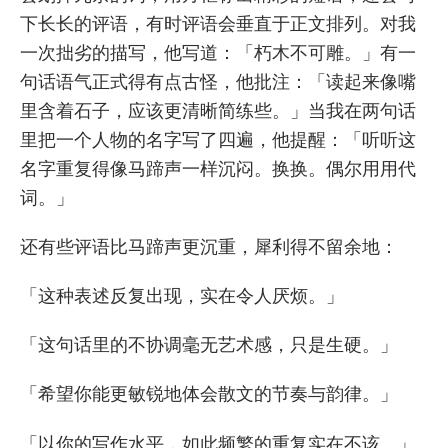
下长长的评语，有时评语会垂直于正文排列。对我
一次拙劣的描写，他写道：「朽木不可雕。」有一
句话语气正式得有点古怪，他批注：「读起来像嘴
里含着石子，应该更清晰简练些。」当我在两句话
里把一个人物的名字写了四遍，他提醒：「听听这
名字重复得像马蹄声一样沉闷。换换。偶尔用用代
词。」
还有些评语比马蹄声更沉重，犀利得不留余地：
「这种表述反复出现，实在令人厌烦。」
「这句话里的不协调毫无艺术感，只是生硬。」
「希望你能更敏锐地体会散文的节奏与韵律。」
「以你的写作水平，如此频繁的重复实在不该。」