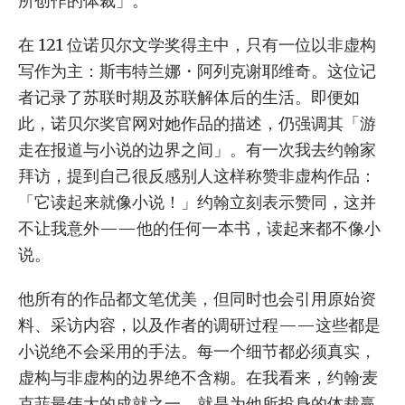
所创作的体裁」。
在 121 位诺贝尔文学奖得主中，只有一位以非虚构
写作为主：斯韦特兰娜・阿列克谢耶维奇。这位记
者记录了苏联时期及苏联解体后的生活。即便如
此，诺贝尔奖官网对她作品的描述，仍强调其「游
走在报道与小说的边界之间」。有一次我去约翰家
拜访，提到自己很反感别人这样称赞非虚构作品：
「它读起来就像小说！」约翰立刻表示赞同，这并
不让我意外——他的任何一本书，读起来都不像小
说。
他所有的作品都文笔优美，但同时也会引用原始资
料、采访内容，以及作者的调研过程——这些都是
小说绝不会采用的手法。每一个细节都必须真实，
虚构与非虚构的边界绝不含糊。在我看来，约翰·麦
克菲最伟大的成就之一，就是为他所投身的体裁赢