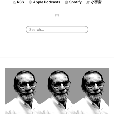
RSS
Apple Podcasts
Spotify
小宇宙