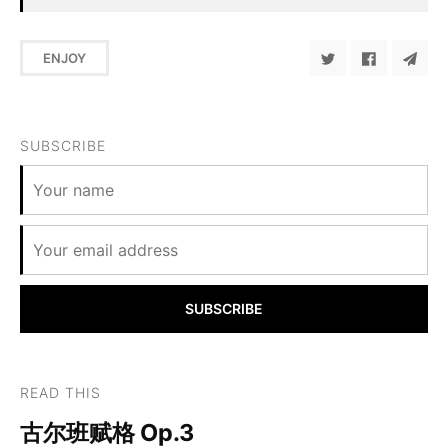
ENJOY
SUBSCRIBE
SUBSCRIBE
READ THIS
古尔班赋格 Op.3