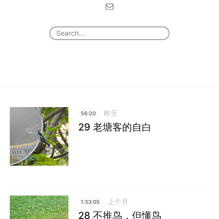
昨天
56:20
29 老塘客的自白
上个月
1:33:05
28 不推鸟，但懂鸟