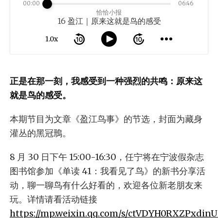
00:00
06:46
恰恰小报
16 盈江｜原来这就是鸟的感受
1.0x
正是在那一刻，我感受到一种强烈的共鸣：原来这
就是鸟的感受。
本期节目为文章《盈江鸟事》的节选，封面为藏身
灌丛的黑冠鳽。
8 月 30 日下午 15:00-16:30，任宁将在宁波假杂志
图书馆参加《单读 41：我看见了鸟》的新书分享活
动，聊一聊鸟有什么好看的，欢迎各位新老朋友来
玩。详情请看活动链接
https://mp.weixin.qq.com/s/ctVDYH0RXZPxdin