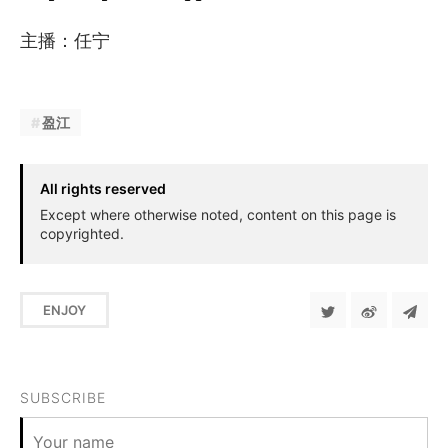
主播：任宁
盈江
All rights reserved
Except where otherwise noted, content on this page is
copyrighted.
ENJOY
SUBSCRIBE