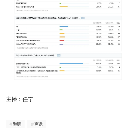
主播：任宁
鹕啁
声诱