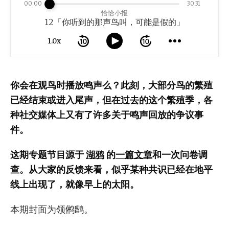
00:00
30:31
恰恰小报
12「你听到的那声鸟叫，可能是假的」
1.0x
你会在观鸟时播放鸣声么？此刻，大部分鸟的繁殖
已经结束或进入尾声，但在过去的这个繁殖季，各
种社交媒体上又有了许多关于鸣声回放的争议事
件。
这期专题节目源于
湖鸦
的
一篇文章
和一次问卷调
查。从大家的反馈来看，似乎某种共识已经在地平
线上出现了，就像早上的太阳。
本期封面为领鸺鹠。